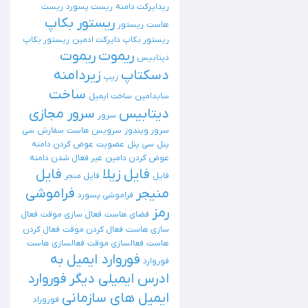
ریدایرکت دامنه
ریست پسورد
ریست
ریستور بکاپ
هاست
ریستور
ریستور بکاپ دایرکت ادمین
ریستور بکاپ
ریموت
ریموت
دیتابیس
دسکتاپ
زیردامنه
زیپ
ساخت
سابدامین
ساخت ایمیل
دیتابیس
سرور مجازی
سرور
سرور ویندوز
سرویس هاست
سفارش
سی
پنل
سی پنل
عضویت
عوض کردن دامنه
عوض کردن دامین
غیر فعال شدن دامنه
فایل زیلا
فایل
فایل
فایل منجر
منیجر
فراموشی
فراموشی پسورد
رمز
فضای هاست
فعال سازی موقت
فعال
سازی هاست
فعال کردن موقت
فعال کردن
هاست
فعالسازی موقت
فعالسازی هاست
فوروارد ایمیل به
فوروارد
ادرس ایمیلی دیگر
فوروارد
ایمیل های سازمانی
فوروراد