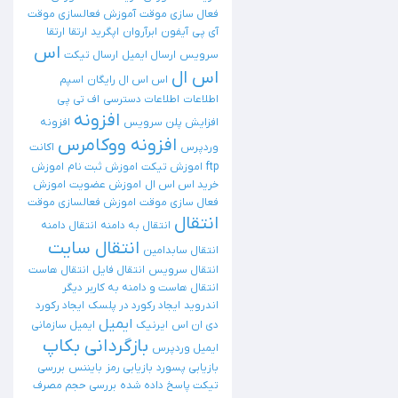
فعال سازی موقت
آموزش فعالسازی موقت
آی پی
آیفون
ابرآروان
اپگرید
ارتقا
ارتقا
اس
سرویس
ارسال ایمیل
ارسال تیکت
اس ال
اس اس ال رایگان
اسپم
اطلاعات
اطلاعات دسترسی
اف تی پی
افزونه
افزایش پلن سرویس
افزونه
افزونه ووکامرس
وردپرس
اکانت
ftp
اموزش تیکت
اموزش ثبت نام
اموزش
خرید اس اس ال
اموزش عضویت
اموزش
فعال سازی موقت
اموزش فعالسازی موقت
انتقال
انتقال به دامنه
انتقال دامنه
انتقال سایت
انتقال سابدامین
انتقال سرویس
انتقال فایل
انتقال هاست
انتقال هاست و دامنه به کاربر دیگر
اندروید
ایجاد رکورد در پلسک
ایجاد رکورد
ایمیل
دی ان اس
ایرنیک
ایمیل سازمانی
بازگردانی بکاپ
ایمیل وردپرس
بازیابی پسورد
بازیابی رمز
بایننس
بررسی
تیکت پاسخ داده شده
بررسی حجم مصرف