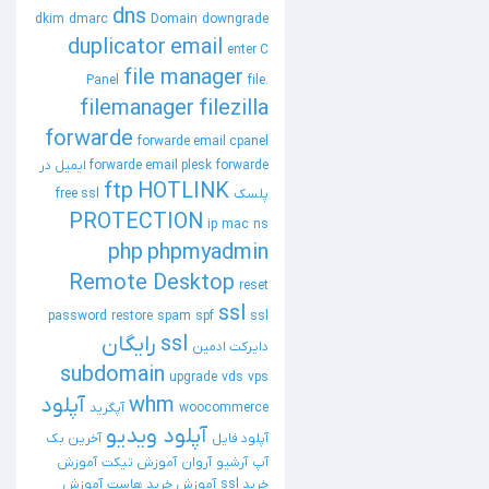
dns
dkim
dmarc
Domain
downgrade
duplicator
email
enter C
file manager
Panel
file.
filemanager
filezilla
forwarde
forwarde email cpanel
forwarde email plesk
forwarde ایمیل در
ftp
HOTLINK
پلسک
free ssl
PROTECTION
ip
mac
ns
php
phpmyadmin
Remote Desktop
reset
ssl
password
restore
spam
spf
ssl
ssl رایگان
دایرکت ادمین
subdomain
upgrade
vds
vps
whm
آپلود
woocommerce
آپگرید
آپلود ویدیو
آپلود فایل
آخرین بک
آپ
آرشیو
آروان
آموزش تیکت
آموزش
خرید ssl
آموزش خرید هاست
آموزش