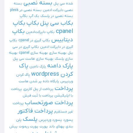
بسته نصبی
شده سی پنل
بسته
نصبی دایرکت ادمین
بسته نصبی در plesk
بسته نصبی در پلسک
بک آپ
بکآپ
بکاب سی پنل
بکاپ
بکاپ
cpanel
بکاپ
بکاپ دایرکت‌ادمین
دیتابیس
بکاپ گیری در cpanel
بکاپ
گیری در دایرکت ادمین
بکاپ گیری در سی
پنل
بهینه سازی
بهینه سازی cpanel
بهینه
سازی پلسک
بهینه سازی هاست سی پنل
پارک دامنه
پاک
پارک دامین
کردن wordpress
پاک کردن
وردپرس
پایگاه داده
پر شدن هاست
پرداخت
پرداخت از پنل کاربری
پرداخت
با اپلیکیشن
پرداخت با ثبت فیش
پرداخت صورتحساب
پرداخت
پرداخت فاکتور
غیر مستقیم
پلسک
پسورد
پسورد وردپرس
پلن
بندی
پهنای باند
پورت
پورت ریموت
پیش