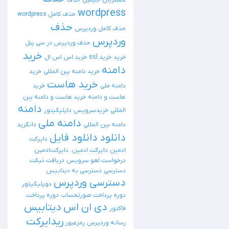
مشتریان
جیمیل
حذف
wordpress
حذف کامل wordpress
حذف
حذف کامل وردپرس
وردپرس
حذف وردپرس در سی پنل
خرید
خرید
خرید ssl
خرید اس اس ال
دامنه
خرید دامنه بین المللی
خرید
خرید هاست
دامنه ملی
خرید
هاست و دامنه
خرید هاست و دامنه بین
دامنه
المللی
خریدسرویس
داپلیکیتور
دامنه ملی
دامنه بین المللی
دانگرید
دانلود
دانلود فایل
دایرکت
ادمین
دایرکت ادمین.
دایرکت‌ادمین
درخواست لغو سرویس
دریافت تیکت
دسترسی
دسترسی به دیتابیس
دسترسی وردپرس
دوپلیکیتور
دوره پرداخت صورتحساب
دوره پرداخت
دی ان اس
دیتابیس
فاکتور
ریدایرکت
رسانه وردپرس
رمزعبور