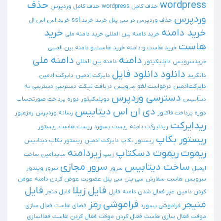
wordpress
حذف
حذف کامل wordpress
حذف کامل وردپرس
وردپرس
حذف وردپرس در سی پنل
خرید
خرید ssl
خرید اس اس ال
خرید دامنه
خرید
خرید دامنه بین المللی
خرید دامنه ملی
هاست
خرید هاست و دامنه
خرید هاست و دامنه بین المللی
دامنه
دامنه ملی
خریدسرویس
داپلیکیتور
دامنه بین المللی
دانلود
دانلود فایل
دانگرید
دایرکت ادمین
دایرکت ادمین.
دایرکت‌ادمین
درخواست لغو سرویس
دریافت تیکت
دسترسی
دسترسی به
دسترسی وردپرس
دیتابیس
دوپلیکیتور
دوره پرداخت صورتحساب
دی ان اس
دیتابیس
دوره پرداخت فاکتور
رسانه وردپرس
رمزعبور
ریدایرکت
ریدایرکت دامنه
ریست پسورد
ریست هاست
ریستور
ریستور بکاپ
ریستور بکاپ دایرکت ادمین
ریستور بکاپ دیتابیس
ریموت
ریموت دسکتاپ
زیردامنه
زیپ
سابدامین
ساخت
ساخت دیتابیس
سرور مجازی
ایمیل
سرور
سرور ویندوز
سرویس هاست
سفارش
سی پنل
سی پنل
عضویت
عوض کردن دامنه
عوض
فایل زیلا
فایل
کردن دامین
غیر فعال شدن دامنه
فایل
فایل منجر
منیجر
فراموشی رمز
فراموشی پسورد
فضای هاست
فعال سازی
موقت
فعال سازی هاست
فعال کردن موقت
فعال کردن هاست
فعالسازی