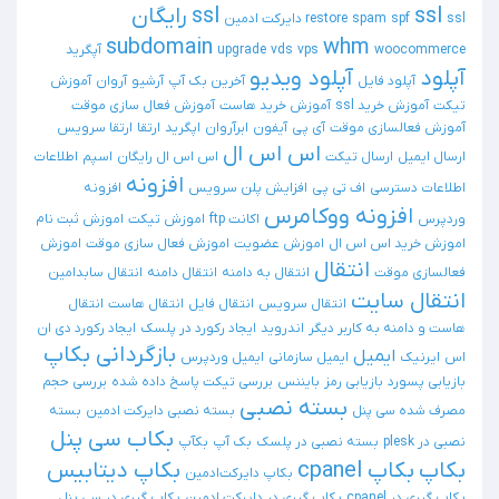
ssl
ssl رایگان
ssl دایرکت ادمین
spf
spam
restore
subdomain
whm
woocommerce
vps
vds
upgrade
آپگرید
آپلود
آپلود ویدیو
آپلود فایل
آخرین بک آپ
آرشیو
آروان
آموزش
تیکت
آموزش خرید ssl
آموزش خرید هاست
آموزش فعال سازی موقت
آموزش فعالسازی موقت
آی پی
آیفون
ابرآروان
اپگرید
ارتقا
ارتقا سرویس
اس اس ال
ارسال ایمیل
ارسال تیکت
اس اس ال رایگان
اسپم
اطلاعات
افزونه
اطلاعات دسترسی
اف تی پی
افزایش پلن سرویس
افزونه
افزونه ووکامرس
وردپرس
اکانت ftp
اموزش تیکت
اموزش ثبت نام
اموزش خرید اس اس ال
اموزش عضویت
اموزش فعال سازی موقت
اموزش
انتقال
فعالسازی موقت
انتقال به دامنه
انتقال دامنه
انتقال سابدامین
انتقال سایت
انتقال سرویس
انتقال فایل
انتقال هاست
انتقال
هاست و دامنه به کاربر دیگر
اندروید
ایجاد رکورد در پلسک
ایجاد رکورد دی ان
بازگردانی بکاپ
ایمیل
اس
ایرنیک
ایمیل سازمانی
ایمیل وردپرس
بازیابی پسورد
بازیابی رمز
بایننس
بررسی تیکت پاسخ داده شده
بررسی حجم
بسته نصبی
مصرف شده سی پنل
بسته نصبی دایرکت ادمین
بسته
بکاب سی پنل
نصبی در plesk
بسته نصبی در پلسک
بک آپ
بکآپ
بکاپ
بکاپ cpanel
بکاپ دیتابیس
بکاپ دایرکت‌ادمین
بکاپ گیری در cpanel
بکاپ گیری در دایرکت ادمین
بکاپ گیری در سی پنل