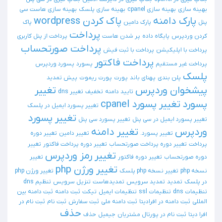
بهینه سازی
بهینه سازی cpanel
بهینه سازی پلسک
بهینه سازی هاست سی
پارک دامنه
پاک کردن wordpress
پنل
پارک دامین
پاک
پرداخت
کردن وردپرس
پایگاه داده
پر شدن هاست
پرداخت از پنل کاربری
پرداخت صورتحساب
پرداخت با اپلیکیشن
پرداخت با ثبت فیش
پرداخت فاکتور
پرداخت غیر مستقیم
پسورد
پسورد وردپرس
پلسک
پلن بندی
پهنای باند
پورت
پورت ریموت
پیش تمدید
پیشخوان وردپرس
تغییر
تایید دامنه
تخفیف
تغییر dns
پسورد
تغییر پسورد cpanel
تغییر پسورد ایمیل در پلسک
تغییر پسورد
تغییر پسورد ایمیل در سی پنل
تغییر پسورد سی پنل
وردپرس
تغییر دامنه
تغییر پسورد.
تغییر دامین
تغییر دوره
پرداخت
تغییر دوره پرداخت صورتحساب
تغییر دوره پرداخت فاکتور
تغییر
تغییر رمز وردپرس
دوره صورتحساب
تغییر دوره فاکتور
تغییر
تغییر ورژن php
نسخه php
تغییر نسخه php پلسک
تغییر ورژن php
در پلسک
تمدید
تمدید سرویس
تمدیدهاست
تنزیل سرویس
تنظیم dns
تنظیمات dns
تنظیمات ssl
تنظیمات ایمیل
تیکت
ثبت دامنه
ثبت دامنه بین
المللی
ثبت دامنه در افرادیتا
ثبت دامنه ملی
ثبت سفارش
ثبت نام
ثبت نام در
حذف
افرا دیتا
ثبت نام در پورتال مشتریان
جیمیل
حذف