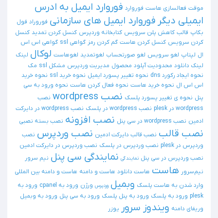
فوروارد ایمیل به ادرس
موقت
فعالسازی هاست
فوروارد
ایمیلی دیگر
فوروارد ایمیل های سازمانی
فوروراد
فول
بکاپ
قالب
کاهش پلن سرویس
کتابخانه وردپرس
کنسل کردن تمدید
کنسل
کردن سرویس
کنسل کردن هاست
گم کردن رمز
گواهی ssl
گواهی اس اس
لوکال
ال
لپتاپ
لغو سرویس
لغو صورتحساب
لغوتمدید
لغوهاست
لینک
لینک دانلود
محدودیت آپلود
محصول
مدیریت وردپرس
مشکل ssl
مک
نحوه ایجاد رکورد dns
نحوه تغییر پسورد ایمیل
نحوه خرید ssl
نحوه خرید
اس اس ال
نحوه خرید هاست
نحوه فعال کردن هاست
نحوه ورود به سی
نصب wordpress
پنل
نحوه ی تغییر پسورد پلسک
نصب
wordpress در plesk
نصب wordpress در پلسک
نصب wordpress در دایرکت
نصب افزونه
ادمین
نصب wordpress در سی پنل
نصب بسته نصبی
نصب قالب
نصب وردپرس
نصب قالب دایرکت ادمین
نصب
وردپرس در plesk
نصب وردپرس در پلسک
نصب وردپرس در دایرکت ادمین
نمایندگی سی پنل
نصب وردپرس در سی پنل
نیم سرور
نمایندگی
هاست
نیم‌سرور
هاست دانلود
هاست و دامنه
هاست و دامنه بین المللی
وبمیل
وارد شدن به هاست پلسک
ورژن
ورود به cpanel
ورود به
وردپرس
plesk
ورود به پلسک
ورود به پنل پلسک
ورود به سی پنل
ورود به وبمیل
ویندوز سرور
وریفای دامنه
یوزر