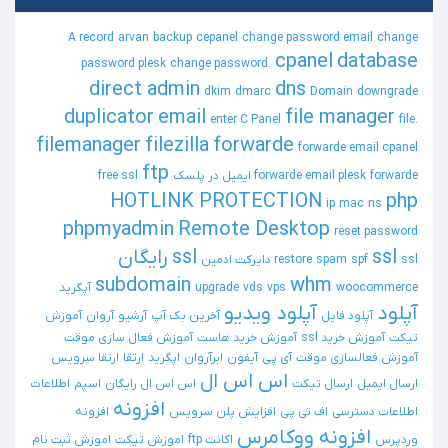
A record
arvan
backup
cepanel
change password email
change
cpanel
database
password plesk
change password.
direct admin
dns
dkim
dmarc
Domain
downgrade
duplicator
email
file manager
enter C Panel
file.
filemanager
filezilla
forwarde
forwarde email cpanel
ftp
forwarde ایمیل در پلسک
forwarde email plesk
free ssl
HOTLINK PROTECTION
php
ip
mac
ns
phpmyadmin
Remote Desktop
reset password
ssl
ssl رایگان
ssl دایرکت ادمین
spf
spam
restore
subdomain
whm
woocommerce
vps
vds
upgrade
آپگرید
آپلود
آپلود ویدیو
آپلود فایل
آخرین بک آپ
آرشیو
آروان
آموزش
تیکت
آموزش خرید ssl
آموزش خرید هاست
آموزش فعال سازی موقت
آموزش فعالسازی موقت
آی پی
آیفون
ابرآروان
اپگرید
ارتقا
ارتقا سرویس
اس اس ال
ارسال ایمیل
ارسال تیکت
اس اس ال رایگان
اسپم
اطلاعات
افزونه
اطلاعات دسترسی
اف تی پی
افزایش پلن سرویس
افزونه
افزونه ووکامرس
وردپرس
اکانت ftp
اموزش تیکت
اموزش ثبت نام