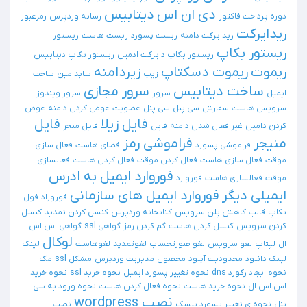
دی ان اس
دیتابیس
دوره پرداخت فاکتور
رسانه وردپرس
رمزعبور
ریدایرکت
ریدایرکت دامنه
ریست پسورد
ریست هاست
ریستور
ریستور بکاپ
ریستور بکاپ دایرکت ادمین
ریستور بکاپ دیتابیس
ریموت
ریموت دسکتاپ
زیردامنه
زیپ
سابدامین
ساخت
ساخت دیتابیس
سرور مجازی
ایمیل
سرور
سرور ویندوز
سرویس هاست
سفارش
سی پنل
سی پنل
عضویت
عوض کردن دامنه
عوض
فایل زیلا
فایل
کردن دامین
غیر فعال شدن دامنه
فایل
فایل منجر
منیجر
فراموشی رمز
فراموشی پسورد
فضای هاست
فعال سازی
موقت
فعال سازی هاست
فعال کردن موقت
فعال کردن هاست
فعالسازی
فوروارد ایمیل به ادرس
موقت
فعالسازی هاست
فوروارد
ایمیلی دیگر
فوروارد ایمیل های سازمانی
فوروراد
فول
بکاپ
قالب
کاهش پلن سرویس
کتابخانه وردپرس
کنسل کردن تمدید
کنسل
کردن سرویس
کنسل کردن هاست
گم کردن رمز
گواهی ssl
گواهی اس اس
لوکال
ال
لپتاپ
لغو سرویس
لغو صورتحساب
لغوتمدید
لغوهاست
لینک
لینک دانلود
محدودیت آپلود
محصول
مدیریت وردپرس
مشکل ssl
مک
نحوه ایجاد رکورد dns
نحوه تغییر پسورد ایمیل
نحوه خرید ssl
نحوه خرید
اس اس ال
نحوه خرید هاست
نحوه فعال کردن هاست
نحوه ورود به سی
نصب wordpress
پنل
نحوه ی تغییر پسورد پلسک
نصب