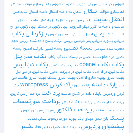
اموزش خرید اس اس ال
اموزش عضویت
اموزش فعال سازی موقت
اموزش
انتقال
فعالسازی موقت
انتقال به دامنه
انتقال دامنه
انتقال سابدامین
انتقال سایت
انتقال سرویس
انتقال فایل
انتقال هاست
انتقال
هاست و دامنه به کاربر دیگر
اندروید
ایجاد رکورد در پلسک
ایجاد رکورد دی ان
بازگردانی بکاپ
ایمیل
اس
ایرنیک
ایمیل سازمانی
ایمیل وردپرس
بازیابی پسورد
بازیابی رمز
بایننس
بررسی تیکت پاسخ داده شده
بررسی حجم
بسته نصبی
مصرف شده سی پنل
بسته نصبی دایرکت ادمین
بسته
بکاب سی پنل
نصبی در plesk
بسته نصبی در پلسک
بک آپ
بکآپ
بکاپ
بکاپ cpanel
بکاپ دیتابیس
بکاپ دایرکت‌ادمین
بکاپ گیری در cpanel
بکاپ گیری در دایرکت ادمین
بکاپ گیری در سی پنل
بهینه سازی
بهینه سازی cpanel
بهینه سازی پلسک
بهینه سازی هاست سی
پارک دامنه
پاک کردن wordpress
پنل
پارک دامین
پاک
پرداخت
کردن وردپرس
پایگاه داده
پر شدن هاست
پرداخت از پنل کاربری
پرداخت صورتحساب
پرداخت با اپلیکیشن
پرداخت با ثبت فیش
پرداخت فاکتور
پرداخت غیر مستقیم
پسورد
پسورد وردپرس
پلسک
پلن بندی
پهنای باند
پورت
پورت ریموت
پیش تمدید
پیشخوان وردپرس
تغییر
تایید دامنه
تخفیف
تغییر dns