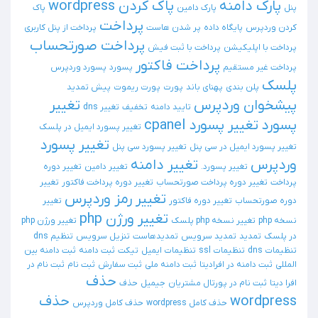
پارک دامنه
پاک کردن wordpress
پنل
پارک دامین
پاک
پرداخت
کردن وردپرس
پایگاه داده
پر شدن هاست
پرداخت از پنل کاربری
پرداخت صورتحساب
پرداخت با اپلیکیشن
پرداخت با ثبت فیش
پرداخت فاکتور
پرداخت غیر مستقیم
پسورد
پسورد وردپرس
پلسک
پلن بندی
پهنای باند
پورت
پورت ریموت
پیش تمدید
پیشخوان وردپرس
تغییر
تایید دامنه
تخفیف
تغییر dns
پسورد
تغییر پسورد cpanel
تغییر پسورد ایمیل در پلسک
تغییر پسورد
تغییر پسورد ایمیل در سی پنل
تغییر پسورد سی پنل
وردپرس
تغییر دامنه
تغییر پسورد.
تغییر دامین
تغییر دوره
پرداخت
تغییر دوره پرداخت صورتحساب
تغییر دوره پرداخت فاکتور
تغییر
تغییر رمز وردپرس
دوره صورتحساب
تغییر دوره فاکتور
تغییر
تغییر ورژن php
نسخه php
تغییر نسخه php پلسک
تغییر ورژن php
در پلسک
تمدید
تمدید سرویس
تمدیدهاست
تنزیل سرویس
تنظیم dns
تنظیمات dns
تنظیمات ssl
تنظیمات ایمیل
تیکت
ثبت دامنه
ثبت دامنه بین
المللی
ثبت دامنه در افرادیتا
ثبت دامنه ملی
ثبت سفارش
ثبت نام
ثبت نام در
حذف
افرا دیتا
ثبت نام در پورتال مشتریان
جیمیل
حذف
wordpress
حذف
حذف کامل wordpress
حذف کامل وردپرس