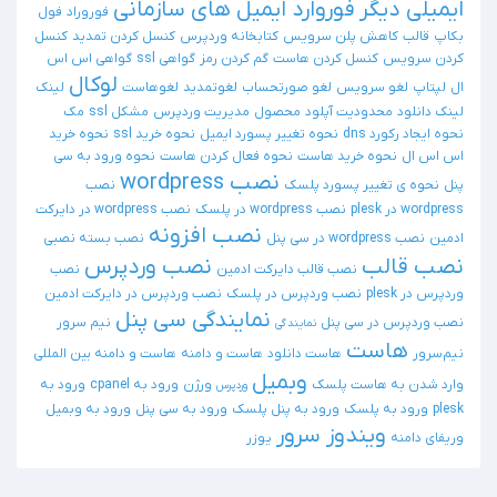
ایمیلی دیگر
فوروارد ایمیل های سازمانی
فوروراد
فول
بکاپ
قالب
کاهش پلن سرویس
کتابخانه وردپرس
کنسل کردن تمدید
کنسل
کردن سرویس
کنسل کردن هاست
گم کردن رمز
گواهی ssl
گواهی اس اس
لوکال
ال
لپتاپ
لغو سرویس
لغو صورتحساب
لغوتمدید
لغوهاست
لینک
لینک دانلود
محدودیت آپلود
محصول
مدیریت وردپرس
مشکل ssl
مک
نحوه ایجاد رکورد dns
نحوه تغییر پسورد ایمیل
نحوه خرید ssl
نحوه خرید
اس اس ال
نحوه خرید هاست
نحوه فعال کردن هاست
نحوه ورود به سی
نصب wordpress
پنل
نحوه ی تغییر پسورد پلسک
نصب
wordpress در plesk
نصب wordpress در پلسک
نصب wordpress در دایرکت
نصب افزونه
ادمین
نصب wordpress در سی پنل
نصب بسته نصبی
نصب قالب
نصب وردپرس
نصب قالب دایرکت ادمین
نصب
وردپرس در plesk
نصب وردپرس در پلسک
نصب وردپرس در دایرکت ادمین
نمایندگی سی پنل
نصب وردپرس در سی پنل
نیم سرور
نمایندگی
هاست
نیم‌سرور
هاست دانلود
هاست و دامنه
هاست و دامنه بین المللی
وبمیل
وارد شدن به هاست پلسک
ورژن
ورود به cpanel
ورود به
وردپرس
plesk
ورود به پلسک
ورود به پنل پلسک
ورود به سی پنل
ورود به وبمیل
ویندوز سرور
وریفای دامنه
یوزر