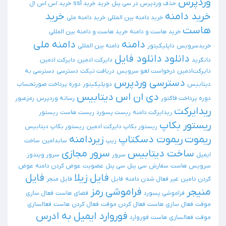
وردپرس
حذف وردپرس در سی پنل
خرید
خرید ssl
خرید اس اس ال
خرید دامنه
خرید
خرید دامنه بین المللی
خرید دامنه ملی
هاست
خرید هاست و دامنه
خرید هاست و دامنه بین المللی
دامنه
دامنه ملی
خریدسرویس
داپلیکیتور
دامنه بین المللی
دانلود
دانلود فایل
دانگرید
دایرکت ادمین
دایرکت ادمین.
دایرکت‌ادمین
درخواست لغو سرویس
دریافت تیکت
دسترسی
دسترسی به
دسترسی وردپرس
دیتابیس
دوپلیکیتور
دوره پرداخت صورتحساب
دی ان اس
دیتابیس
دوره پرداخت فاکتور
رسانه وردپرس
رمزعبور
ریدایرکت
ریدایرکت دامنه
ریست پسورد
ریست هاست
ریستور
ریستور بکاپ
ریستور بکاپ دایرکت ادمین
ریستور بکاپ دیتابیس
ریموت
ریموت دسکتاپ
زیردامنه
زیپ
سابدامین
ساخت
ساخت دیتابیس
سرور مجازی
ایمیل
سرور
سرور ویندوز
سرویس هاست
سفارش
سی پنل
سی پنل
عضویت
عوض کردن دامنه
عوض
فایل زیلا
فایل
کردن دامین
غیر فعال شدن دامنه
فایل
فایل منجر
منیجر
فراموشی رمز
فراموشی پسورد
فضای هاست
فعال سازی
موقت
فعال سازی هاست
فعال کردن موقت
فعال کردن هاست
فعالسازی
فوروارد ایمیل به ادرس
موقت
فعالسازی هاست
فوروارد