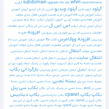
subdomain
whm
woocommerce
vps
vds
upgrade
آپگرید
آپلود
آپلود ویدیو
آپلود فایل
آخرین بک آپ
آرشیو
آروان
آموزش
تیکت
آموزش خرید ssl
آموزش خرید هاست
آموزش فعال سازی موقت
آموزش فعالسازی موقت
آی پی
آیفون
ابرآروان
اپگرید
ارتقا
ارتقا سرویس
اس اس ال
ارسال ایمیل
ارسال تیکت
اس اس ال رایگان
اسپم
اطلاعات
افزونه
اطلاعات دسترسی
اف تی پی
افزایش پلن سرویس
افزونه
افزونه ووکامرس
وردپرس
اکانت ftp
اموزش تیکت
اموزش ثبت نام
اموزش خرید اس اس ال
اموزش عضویت
اموزش فعال سازی موقت
اموزش
انتقال
فعالسازی موقت
انتقال به دامنه
انتقال دامنه
انتقال سابدامین
انتقال سایت
انتقال سرویس
انتقال فایل
انتقال هاست
انتقال
هاست و دامنه به کاربر دیگر
اندروید
ایجاد رکورد در پلسک
ایجاد رکورد دی ان
بازگردانی بکاپ
ایمیل
اس
ایرنیک
ایمیل سازمانی
ایمیل وردپرس
بازیابی پسورد
بازیابی رمز
بایننس
بررسی تیکت پاسخ داده شده
بررسی حجم
بسته نصبی
مصرف شده سی پنل
بسته نصبی دایرکت ادمین
بسته
بکاب سی پنل
نصبی در plesk
بسته نصبی در پلسک
بک آپ
بکآپ
بکاپ
بکاپ cpanel
بکاپ دیتابیس
بکاپ دایرکت‌ادمین
بکاپ گیری در cpanel
بکاپ گیری در دایرکت ادمین
بکاپ گیری در سی پنل
بهینه سازی
بهینه سازی cpanel
بهینه سازی پلسک
بهینه سازی هاست سی