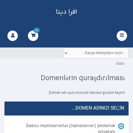
افرا دیتا
0
Naviqasiyaya
keçid
Səbət
Domenlərin quraşdırılması
Domen adı üçün mövcud əlavələri gözdən keçirin.
DOMEN ADINIZI SEÇIN...
Sadəcə neymserverləri (nameserver) yeniləmək
istəyirəm.