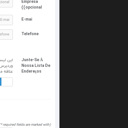
Empresa
(opcional)
E-mai
Telefone
Junte-Se À
وردپرس ،
Nossa Lista De
علاقه م.
Endereços
Não
(required fields are marked with *)