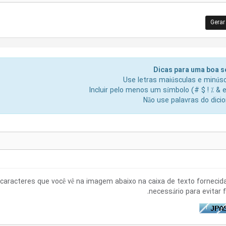
Gerar
Força da Senha: Coloque 
Dicas para uma boa 
Use letras maiúsculas e minús
Incluir pelo menos um símbolo (# $ ! % & et
Não use palavras do dicio
 caracteres que você vê na imagem abaixo na caixa de texto fornecida.
necessário para evitar 