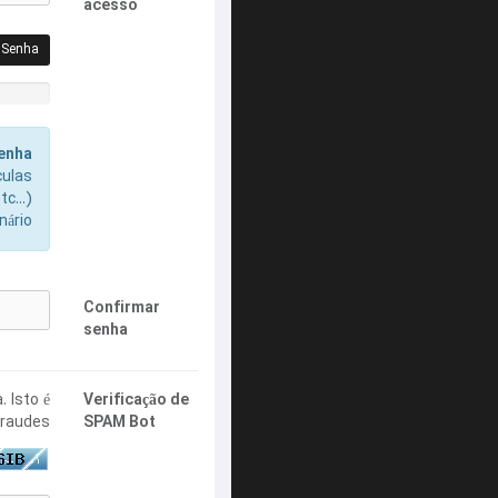
acesso
 Senha
uma Senha
senha
culas
c...)
nário
Confirmar
senha
 Isto é
Verificação de
fraudes.
SPAM Bot