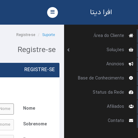
افرا دیتا
Alternar
navegação
Registre-se
Suporte
Área do Cliente
Registre-se
Soluções
Anúncios
REGISTRE-SE
Base de Conhecimento
Status da Rede
Afiliados
Nome
Contato
Sobrenome