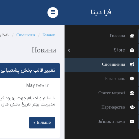
افرا دیتا
Toggle
navigation
May 2020
Сповіщення
Головна
Головна
Новини
Store
Сповіщення
تغییر قالب بخش پشتیبانی اف
База знань
12 May 2020
Статус мережі
با سلام و احترام جهت بهبود ک
مدیریت بهتر تاریخ بخش ها ...
Партнерство
Зв'язок з нами
Більше »