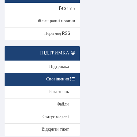
Feb 2020
більш ранні новини...
Перегляд RSS
ПІДТРИМКА
Підтримка
Сповіщення
База знань
Файли
Статус мережі
Відкрити тікет