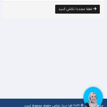
لطفا مجددا تلاش کنید
حق کپی رایت © 2026 افرا دیتا. تمامی حقوق محفوظ است.